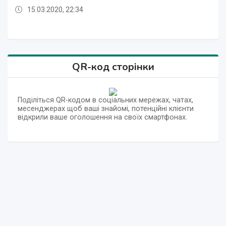
15.03.2020, 22:34
15.03.2020, 22:34
15.03.2020, 22:34
15.03.2020, 22:34
15.03.2020, 22:34
QR-код сторінки
Поділіться QR-кодом в соціальних мережах, чатах,
месенджерах щоб ваші знайомі, потенційні клієнти
відкрили ваше оголошення на своїх смартфонах.