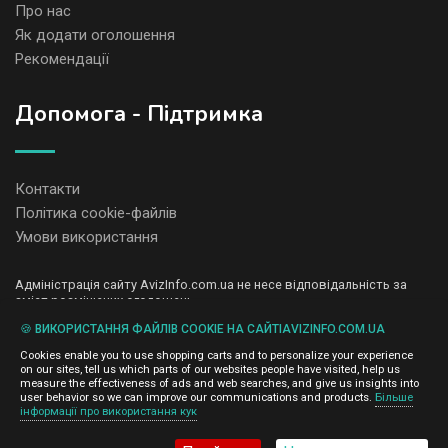
Про нас
Як додати оголошення
Рекомендації
Допомога - Підтримка
Контакти
Політика cookie-файлів
Умови використання
Адміністрація сайту AvizInfo.com.ua не несе відповідальність за
зміст розміщених оголошень.
Ми цінуємо конфіденційність наших користувачів. Ми не передаємо
🍪 ВИКОРИСТАННЯ ФАЙЛІВ COOKIE НА САЙТІAVIZINFO.COM.UA
і не продаємо особисту інформацію зареєстрованих користувачів
AvizInfo.com.ua третім особам. Ми не відповідаємо за правила
Cookies enable you to use shopping carts and to personalize your experience
конфіденційності сайтів на які посилається AvizInfo.com.ua. На
on our sites, tell us which parts of our websites people have visited, help us
деяких сторінках нашого сайту представлена реклама Google
measure the effectiveness of ads and web searches, and give us insights into
Adsense Advertising Network. Щоб дізнатися детальніше про
user behavior so we can improve our communications and products.
Більше
натисніть тут
інформації про використання кук
правила конфіденційності Google
.