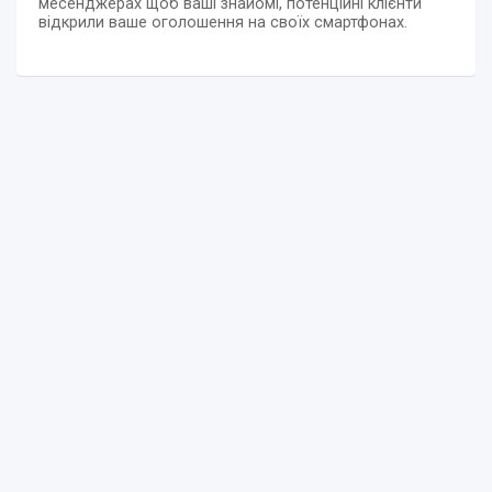
месенджерах щоб ваші знайомі, потенційні клієнти
відкрили ваше оголошення на своїх смартфонах.