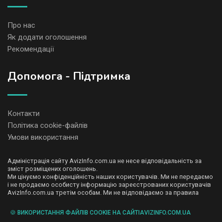
Про нас
Як додати оголошення
Рекомендації
Допомога - Підтримка
Контакти
Політика cookie-файлів
Умови використання
Адміністрація сайту AvizInfo.com.ua не несе відповідальність за
зміст розміщених оголошень.
Ми цінуємо конфіденційність наших користувачів. Ми не передаємо
і не продаємо особисту інформацію зареєстрованих користувачів
AvizInfo.com.ua третім особам. Ми не відповідаємо за правила
конфіденційності сайтів на які посилається AvizInfo.com.ua. На
деяких сторінках нашого сайту представлена реклама Google
🍪 ВИКОРИСТАННЯ ФАЙЛІВ COOKIE НА САЙТІAVIZINFO.COM.UA
Adsense Advertising Network. Щоб дізнатися детальніше про