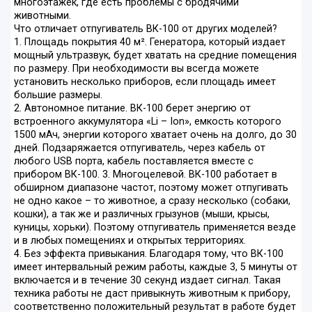
многоэтажек, где есть проблемы с бродячими
животными.
Что отличает отпугиватель ВК-100 от других моделей?
1. Площадь покрытия 40 м². Генератора, который издает
мощный ультразвук, будет хватать на средние помещения
по размеру. При необходимости вы всегда можете
установить несколько приборов, если площадь имеет
большие размеры.
2. Автономное питание. ВК-100 берет энергию от
встроенного аккумулятора «Li – Ion», емкость которого
1500 мАч, энергии которого хватает очень на долго, до 30
дней. Подзаряжается отпугиватель, через кабель от
любого USB порта, кабель поставляется вместе с
прибором ВК-100. 3. Многоцелевой. ВК-100 работает в
обширном диапазоне частот, поэтому может отпугивать
не одно какое – то животное, а сразу несколько (собаки,
кошки), а так же и различных грызунов (мыши, крысы,
куницы, хорьки). Поэтому отпугиватель применяется везде
и в любых помещениях и открытых территориях.
4. Без эффекта привыкания. Благодаря тому, что ВК-100
имеет интервальный режим работы, каждые 3, 5 минуты от
включается и в течение 30 секунд издает сигнал. Такая
техника работы не даст привыкнуть животным к прибору,
соответственно положительный результат в работе будет